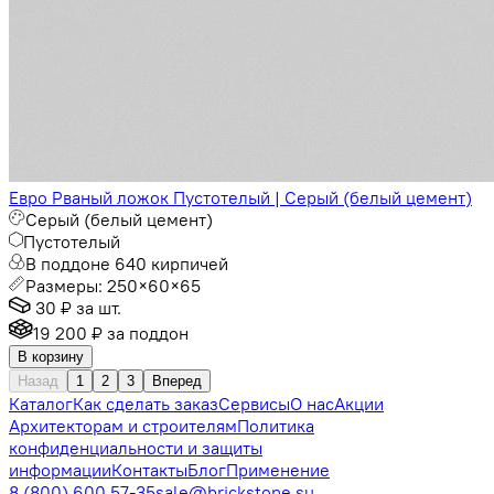
Евро Рваный ложок Пустотелый | Серый (белый цемент)
Серый (белый цемент)
Пустотелый
В поддоне 640 кирпичей
Размеры: 250×60×65
30 ₽
за шт.
19 200 ₽
за поддон
В корзину
Назад
1
2
3
Вперед
Каталог
Как сделать заказ
Сервисы
О нас
Акции
Архитекторам и строителям
Политика
конфиденциальности и защиты
информации
Контакты
Блог
Применение
8 (800) 600 57-35
sale@brickstone.su