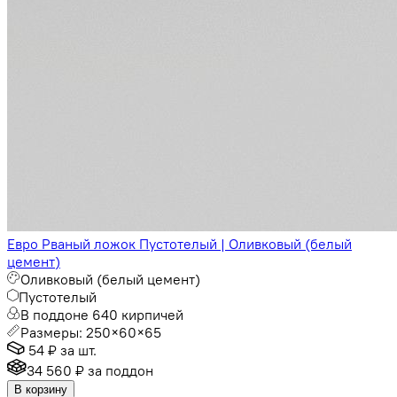
Евро Рваный ложок Пустотелый | Оливковый (белый
цемент)
Оливковый (белый цемент)
Пустотелый
В поддоне 640 кирпичей
Размеры: 250×60×65
54 ₽
за шт.
34 560 ₽
за поддон
В корзину