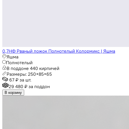
0,7НФ Рваный ложок Полнотелый Колормикс | Яшма
Яшма
Полнотелый
В поддоне 440 кирпичей
Размеры: 250×85×65
67 ₽
за шт.
29 480 ₽
за поддон
В корзину